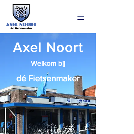
Axel Noort
Welkom bij
dé Fietsenmaker