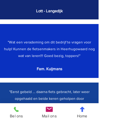
Lott - Langedijk
"Wat een verademing om dit bedrijf te vragen voor
hulp! Kunnen de fietsenmakers in Heerhugowaard nog
wat van leren!!! Goed bezig, toppers!"
Fam. Kuijmans
"Eerst gebeld ... daarna fiets gebracht, later weer
opgehaald en beide keren geholpen door
Michelle. Zeer vriendelijke en aardige dame.
Klantvriendelijkheid, prijs en snelheid allemaal dik
Bel ons
Mail ons
Home
in orde. Ga zo door!"
Trudy - Broek op Langedijk